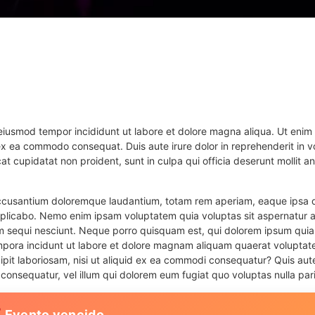
 eiusmod tempor incididunt ut labore et dolore magna aliqua. Ut enim
 ex ea commodo consequat. Duis aute irure dolor in reprehenderit in vo
at cupidatat non proident, sunt in culpa qui officia deserunt mollit an
 accusantium doloremque laudantium, totam rem aperiam, eaque ipsa q
explicabo. Nemo enim ipsam voluptatem quia voluptas sit aspernatur au
 sequi nesciunt. Neque porro quisquam est, qui dolorem ipsum quia 
empora incidunt ut labore et dolore magnam aliquam quaerat voluptat
ipit laboriosam, nisi ut aliquid ex ea commodi consequatur? Quis aut
 consequatur, vel illum qui dolorem eum fugiat quo voluptas nulla pari
 Evento vencido