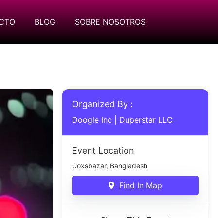
CTO
BLOG
SOBRE NOSOTROS
Organized By :
Doogle Inc
|
Duperstar LLC
Event Location
Coxsbazar, Bangladesh
Find In Map