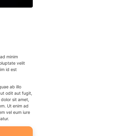
 ad minim
luptate velit
im id est
uae ab illo
t odit aut fugit,
dolor sit amet,
em. Ut enim ad
em vel eum iure
atur.